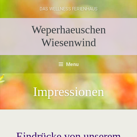
DAS WELLNESS FERIENHAUS
Weperhaeuschen
Wiesenwind
Menu
Impressionen
Eindrücke von unserem